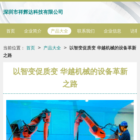
深圳市祥辉达科技有限公司
首页
企业简介
产品大全
联系我们
企业信息
访客
>
>
当前位置：
首页
产品大全
以智变促质变 华越机械的设备革新
之路
以智变促质变 华越机械的设备革新
之路