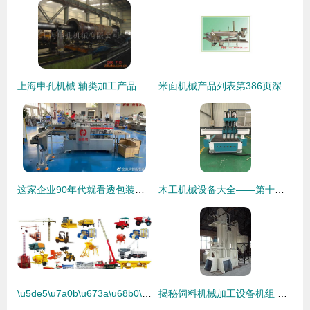
上海申孔机械 轴类加工产品列表
米面机械产品列表第386页深度解析 机械设备的多维重塑
这家企业90年代就看透包装机械前景，如今更是进入黄金时期
木工机械设备大全——第十五部分 精细砂光与表面处理设备
\u5de5\u7a0b\u673a\u68b0\u8f66\u56fe\u7247\u4e0e\u673a\u68b0\u8bbe\u5907\u7684\u76f8\u4e92\u5173\u7cfb\u63a2\u8ba8
揭秘饲料机械加工设备机组 双鹤专业制造，厂家直销价格优势解析